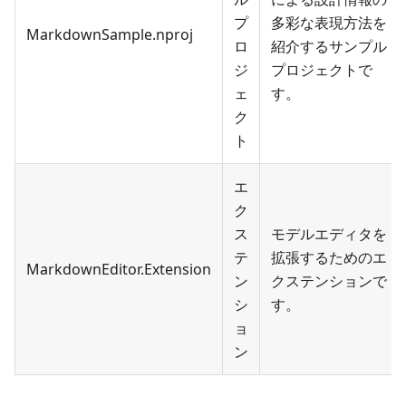
プ
多彩な表現方法を
MarkdownSample.nproj
ロ
紹介するサンプル
ジ
プロジェクトで
ェ
す。
ク
ト
エ
ク
ス
モデルエディタを
テ
拡張するためのエ
MarkdownEditor.Extension
ン
クステンションで
シ
す。
ョ
ン