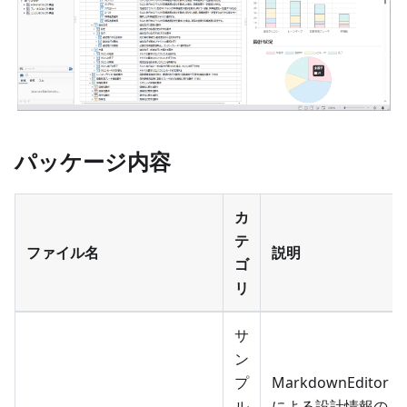
パッケージ内容
カ
テ
ファイル名
説明
ゴ
リ
サ
ン
プ
MarkdownEditor
ル
による設計情報の