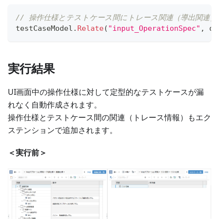
// 操作仕様とテストケース間にトレース関連（導出関連
testCaseModel
.
Relate
(
"input_OperationSpec"
,
 op
実行結果
UI画面中の操作仕様に対して定型的なテストケースが漏
れなく自動作成されます。
操作仕様とテストケース間の関連（トレース情報）もエク
ステンションで追加されます。
＜実行前＞