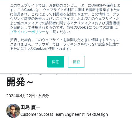
このウェブサイトでは、お客様のコンピューターにCookieを保存しま
Next Design ブログ
す。このCookieは、ウェブサイトの利用に関する情報を収集するため
に使用され、これによって利用者を記憶できます。この情報は、ブラ
ウジング環境の改善およびカスタマイズ、およびこのウェブサイトお
よび他のメディアでの訪問者に関するアナリティクスおよび測定指標
を目的として使用されるものです。当社のCookieについての詳細は、
【活用例】デジタル化され
プライバシーポリシー
をご覧ください。
拒否した場合、このウェブサイトを訪問したときに情報はトラッキン
た設計情報からテストケー
グされません。ブラウザーではトラッキングを行わない設定を記憶す
るために1つのCookieが使用されます。
スを自動生成 ～簡単にはじ
同意
拒否
められるエクステンション
開発～
2024年4月22日
·
約8分
田島 慶一
Customer Success Team Engineer @ NextDesign