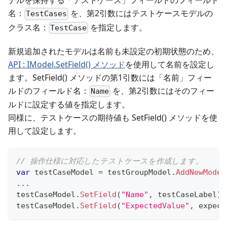
デルを保持する「テストケース」フィールドのフィールド
名：
を、第2引数にはテストケースモデルの
TestCases
クラス名：
を指定します。
TestCase
新規追加されたモデルは名前も未設定の初期状態のため、
API : IModel.SetField() メソッド
を使用して名前を設定し
ます。SetField() メソッドの第1引数には「名前」フィー
ルドのフィールド名：
を、第2引数にはそのフィー
Name
ルドに設定する値を指定します。
同様に、テストケースの期待値も SetField() メソッドを使
用して設定します。
// 操作仕様に対応したテストケースを作成します。
var
 testCaseModel 
=
 testGroupModel
.
AddNewModel
..
.
testCaseModel
.
SetField
(
"Name"
,
 testCaseLabel
)
;
testCaseModel
.
SetField
(
"ExpectedValue"
,
 expect